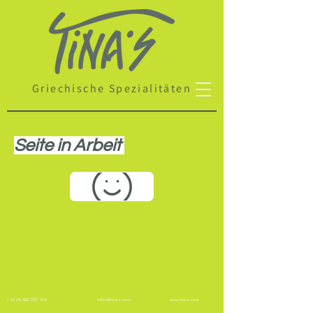
Griechische Spezialitäten
Seite in Arbeit
+
43 (0) 680 2251 374
office@tina-s.com
www.tina-s.com