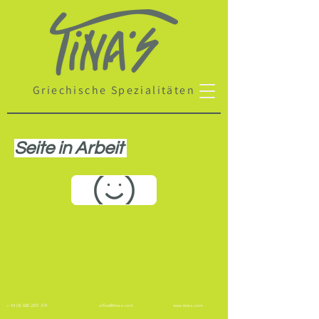
Griechische Spezialitäten
Seite in Arbeit
+
43 (0) 680 2251 374
office@tina-s.com
www.tina-s.com