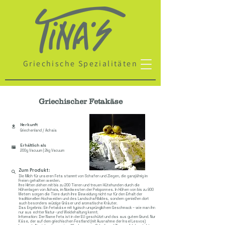
Griechische Spezialitäten
Griechischer Fetakäse
Herkunft
Griechenland / Achaia
Erhältlich als
200g Vacuum | 2kg Vacuum
Zum Produkt:
Die Milch für unseren Feta stammt von Schafen und Ziegen, die ganzjährig im
Freien gehalten werden.
Ihre Hirten ziehen mit bis zu 200 Tieren und treuen Hütehunden durch die
Höhenlagen von Achaia, im Nordwesten der Peloponnes. In Höhen von bis zu 800
Metern sorgen die Tiere durch ihre Beweidung nicht nur für den Erhalt der
traditionellen Hochweiden und des Landschaftbildes, sondern genießen dort
auch besonders würzige Gräser und aromatische Kräuter.
Das Ergebnis: Ein Fetakäse mit typisch ursprünglichem Geschmack – wie man ihn
nur aus echter Natur- und Weidehaltung kennt.
Information: Der Name Feta ist in der EU geschützt und das aus gutem Grund. Nur
Käse, der auf dem griechischen Festland (mit Ausnahme der Insel Lesvos)