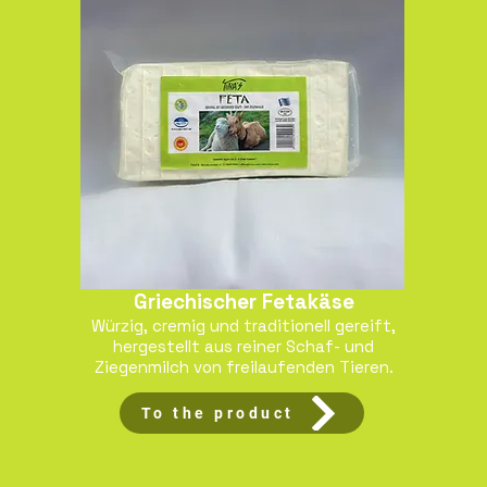
Griechischer Fetakäse
Würzig, cremig und traditionell gereift,
hergestellt aus reiner Schaf- und
Ziegenmilch von freilaufenden Tieren.
To the product